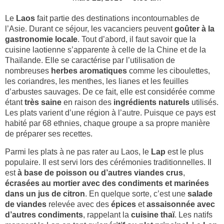
Le
Laos
fait partie des destinations incontournables de
l’Asie. Durant ce séjour, les vacanciers peuvent
goûter à la
gastronomie locale
. Tout d’abord, il faut savoir que la
cuisine laotienne s’apparente à celle de la Chine et de la
Thaïlande. Elle se caractérise par l’utilisation de
nombreuses
herbes aromatiques
comme les ciboulettes,
les coriandres, les menthes, les lianes et les feuilles
d’arbustes sauvages. De ce fait, elle est considérée comme
étant
très saine
en raison des
ingrédients naturels
utilisés.
Les plats varient d’une région à l’autre. Puisque ce pays est
habité par 68 ethnies, chaque groupe a sa propre manière
de préparer ses recettes.
Parmi les plats à ne pas rater au Laos, le
Lap
est le plus
populaire. Il est servi lors des cérémonies traditionnelles. Il
est
à base de poisson ou d’autres viandes crus
,
écrasées au mortier avec des condiments et marinées
dans un jus de citron
. En quelque sorte, c’est une
salade
de viandes
relevée avec des
épices
et
assaisonnée avec
d’autres condiments
, rappelant la
cuisine thaï
. Les natifs