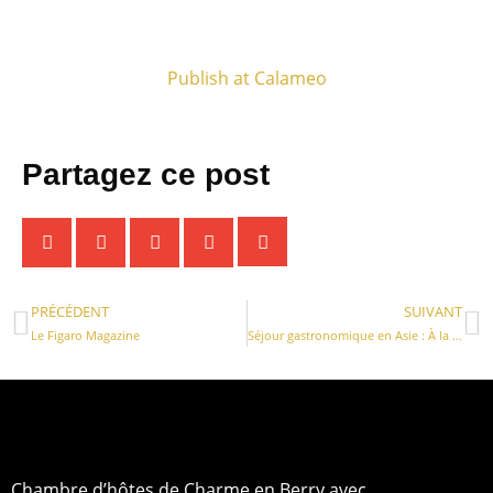
Publish at Calameo
Partagez ce post
PRÉCÉDENT
SUIVANT
Le Figaro Magazine
Séjour gastronomique en Asie : À la découverte de la cuisine laotienne
Chambre d’hôtes de Charme en Berry avec